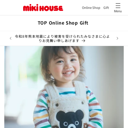
Online Shop
Gift
Menu
コンテ
ンツに
TOP
Online Shop
Gift
進む
令和8年熊本地震により被害を受けられたみなさまに心よ
【重要】M
りお見舞い申しあげます