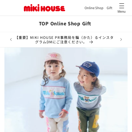
Online Shop
Gift
Menu
コンテ
ンツに
TOP
Online Shop
Gift
進む
令和8年熊本地震により被害を受けられたみなさまに心よ
【重要】M
りお見舞い申しあげます