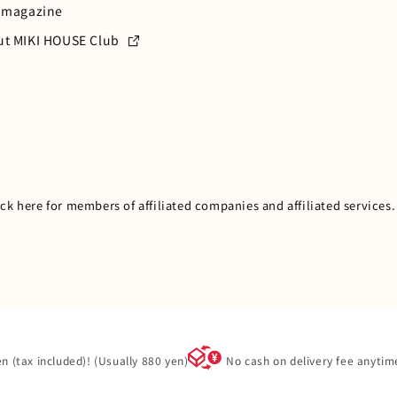
 magazine
ut MIKI HOUSE Club
ick here for members of affiliated companies and affiliated services.
n (tax included)! (Usually 880 yen)
No cash on delivery fee anytim