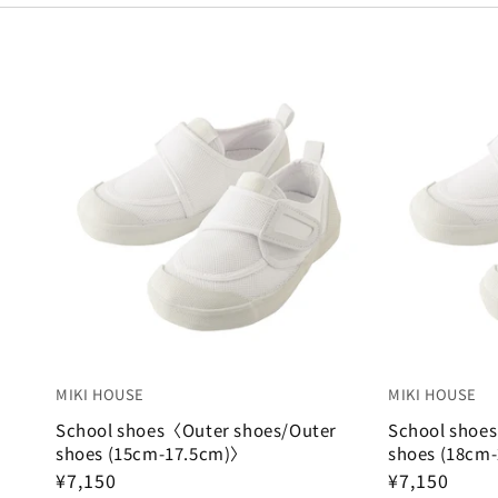
t
Bag / rucksack
i
帽子・ファッション小物
2
2
2
2
2
o
shoes
n
ランチグッズ・食器
15.5cm
1
15cm
:
Rain goods
16.5cm
1
16cm
17.5cm
1
17cm
general merchandise
キッズウエア
18.5cm
1
18cm
甚平・水着
ベビーウエア
19.5cm
1
19cm
フォーマル・お受験
20.5cm
1
20cm
ベビー小物
大人用のすべて
21cm
1
インナーウエア・パジャマ
MIKI HOUSE
MIKI HOUSE
おもちゃ・絵本
シューズ・ソックス
School shoes〈Outer shoes/Outer
School shoe
furniture
shoes (15cm-17.5cm)〉
shoes (18cm
Bag / rucksack
¥7,150
¥7,150
Web limited item