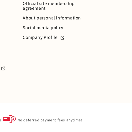
Official site membership
agreement
About personal information
Social media policy
Company Profile
e!
No deferred payment fees anytime!