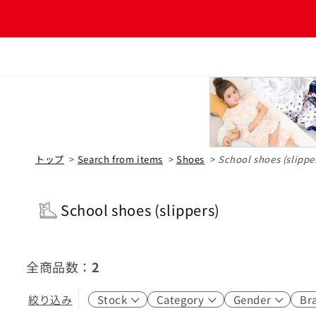
Skip to
content
2
2
2
2
2
hoes
15.5cm
1
15cm
16.5cm
1
16cm
17.5cm
1
17cm
トップ
>
Search from items
>
Shoes
>
School shoes (slippe
キッズウエア
18.5cm
1
18cm
ベビーウエア
School shoes (slippers)
19.5cm
1
19cm
C
o
20.5cm
1
20cm
ベビー小物
l
21cm
1
全商品数：
2
インナーウエア・パジャマ
l
e
シューズ・ソックス
絞り込み
Stock
Category
Gender
Br
c