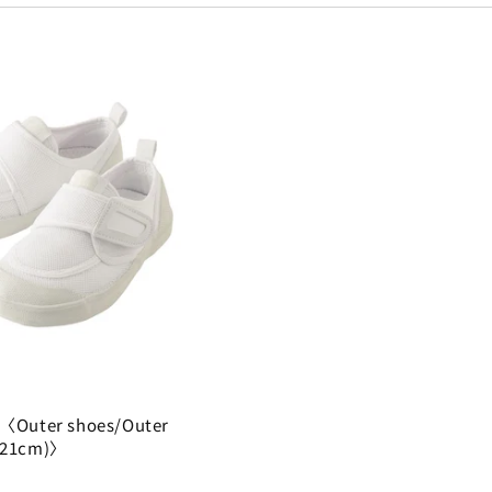
2
1
1
1
1
1
1
s〈Outer shoes/Outer
-21cm)〉