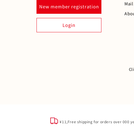
Mail
New member registration
Abo
Login
Cl
¥11,Free shipping for orders over 000 ye