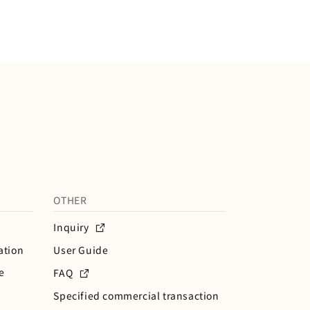
OTHER
Inquiry
ation
User Guide
e
FAQ
Specified commercial transaction