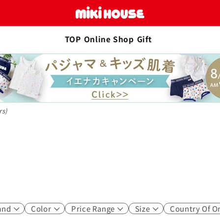
TOP
Online Shop
Gift
2
1
1
1
rs)
1
1
1
and
Color
Price Range
Size
Country Of Or