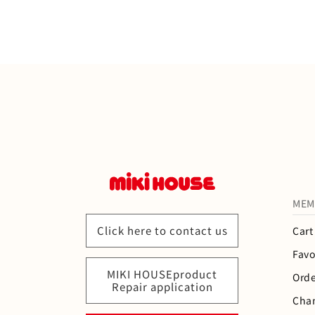
帽子・ファッション小物
ギフトセット
ランチグッズ・食器
Rain goods
general merchandise
甚平・水着
フォーマル・お受験
大人用のすべて
MEM
おもちゃ・絵本
Click here to contact us
Cart
furniture
Favo
MIKI HOUSEproduct
Orde
Web limited item
Repair application
Cha
ギフトセット