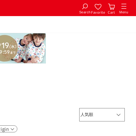
Favorite
Cart
Search
Menu
igin