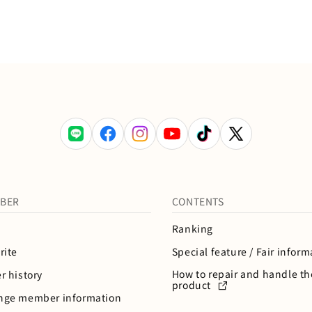
LINE
Facebook
Instagram
YouTube
TikTok
X
(Twitter)
BER
CONTENTS
Ranking
rite
Special feature / Fair inform
How to repair and handle th
r history
product
nge member information