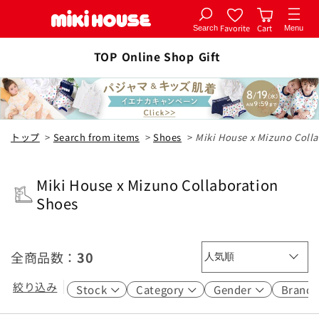
Favorite
Cart
Search
Menu
Skip to
TOP
Online Shop
Gift
content
トップ
>
Search from items
>
Shoes
>
Miki House x Mizuno Coll
Miki House x Mizuno Collaboration
C
Shoes
o
l
l
全商品数：
30
e
絞り込み
Stock
Category
Gender
Brand
c
t