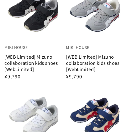
帽子・ファッション小物
ランチグッズ・食器
Rain goods
general merchandise
MIKI HOUSE
MIKI HOUSE
甚平・水着
[WEB Limited] Mizuno
[WEB Limited] Mizuno
collaboration kids shoes
collaboration kids shoes
フォーマル・お受験
[WebLimited]
[WebLimited]
¥9,790
¥9,790
大人用のすべて
おもちゃ・絵本
furniture
Web limited item
ギフトセット