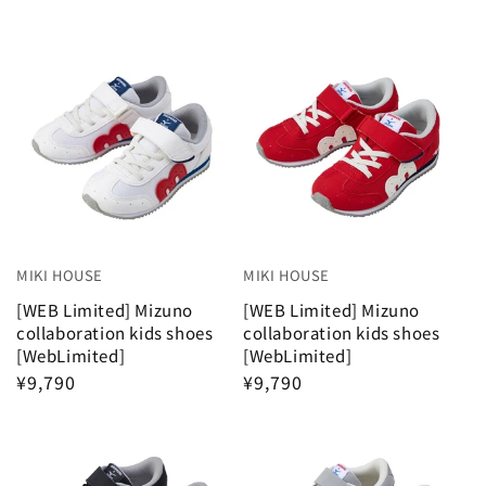
i
o
30
20
26
30
8
30
4
2
shoes
n
4
2
:
13.5cm
15
13cm
15
4
2
14.5cm
15
14cm
15
4
15.5cm
15
15cm
15
キッズウエア
16.5cm
15
16cm
15
ベビーウエア
17.5cm
15
17cm
15
MIKI HOUSE
MIKI HOUSE
18.5cm
15
18cm
15
ベビー小物
[WEB Limited] Mizuno
[WEB Limited] Mizuno
collaboration kids shoes
collaboration kids shoes
19.5cm
15
19cm
15
インナーウエア・パジャマ
[WebLimited]
[WebLimited]
20.5cm
15
20cm
15
¥9,790
¥9,790
シューズ・ソックス
21cm
15
Bag / rucksack