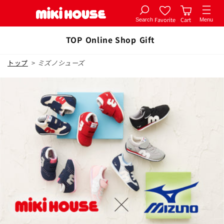
Favorite
Cart
Search
Menu
Skip to
TOP
Online Shop
Gift
content
トップ
>
ミズノシューズ