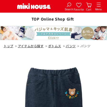
Favorite
Cart
Search
Menu
コンテ
カートに追加
ンツに
TOP
Online Shop
Gift
全2色
進む
紺
トップ
>
アイテムから探す
>
ボトムス
>
パンツ
>
パンツ
80cm
カートに追加
¥9,350
残り3点
90cm
カートに追加
¥9,350
残り4点
100cm
カートに追加
¥9,350