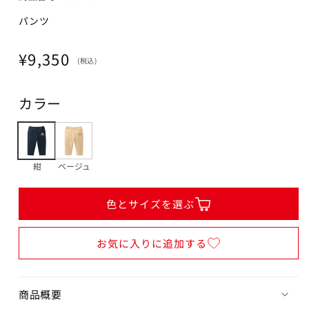
90cm
パンツ
カートに追加
¥9,350
残り4点
通
¥9,350
(税込)
常
100cm
価
カートに追加
カラー
¥9,350
格
残り3点
110cm
カートに追加
紺
ベージュ
¥9,350
残り4点
色とサイズを選ぶ
120cm
カートに追加
¥9,350
お気に入りに追加する
残り4点
商品概要
閉じる