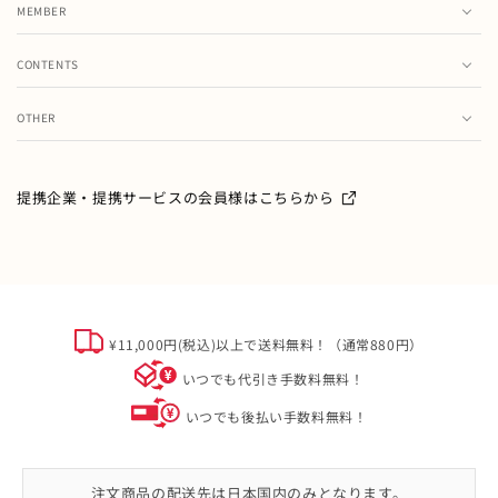
MEMBER
カート
CONTENTS
お気に入り
ランキング
注文履歴
OTHER
特集・フェア情報
お問い合わせ
会員情報の変更
ミキハウス製品のお修理・お取り扱い方法・お手入れについ
て
ご利用ガイド
メールマガジン
提携企業・提携サービスの会員様はこちらから
よくあるご質問
ミキハウスクラブについて
特定商取引
オフィシャルサイト会員規約
個人情報について
¥11,000円(税込)以上で送料無料！（通常880円）
ソーシャルメディアポリシー
いつでも代引き手数料無料！
会社概要
いつでも後払い手数料無料！
注文商品の配送先は日本国内のみとなります。