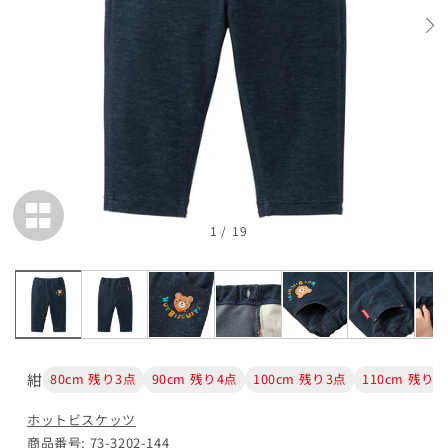
残り3点
110cm
カートに追加
¥9,350
残り3点
120cm
カートに追加
¥9,350
残り4点
1
/
19
ベージュ
80cm
紺
80cm 残り3点
90cm 残り4点
100cm 残り3点
110cm 残り3
カートに追加
¥9,350
ホットビスケッツ
残り4点
商品番号: 73-3202-144