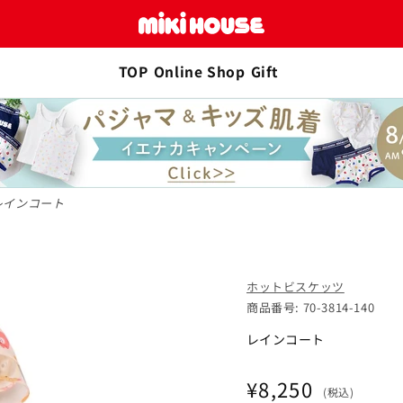
TOP
Online Shop
Gift
カートに追加
全1色
マルチカラー
レインコート
カートに追加
0cm)
¥8,250
残り2点
ホットビスケッツ
商品番号: 70-3814-140
カートに追加
0cm)
¥8,250
残り3点
レインコート
カートに追加
10cm)
¥8,250
残り4点
通
¥8,250
(税込)