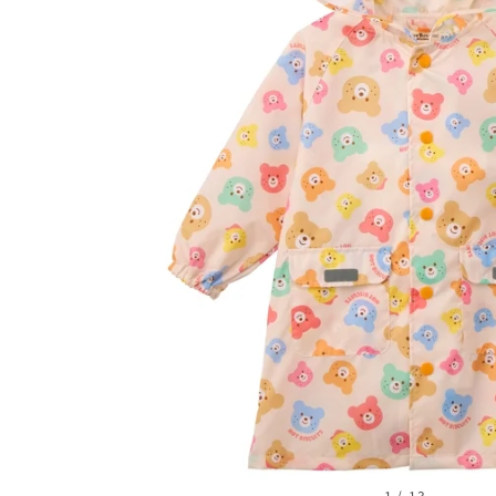
L(110-1
1
/
13