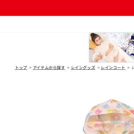
コンテ
ンツに
進む
トップ
>
アイテムから探す
>
レイングッズ
>
レインコート
>
SS(80-9
S(90-10
M(100-1