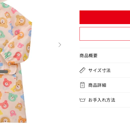
常
価
カートに追加
20cm)
¥8,250
残り4点
格
閉じる
next
商品概要
サイズ寸法
商品詳細
お手入れ方法