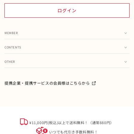
ログイン
MEMBER
カート
CONTENTS
お気に入り
ランキング
注文履歴
OTHER
特集・フェア情報
お問い合わせ
会員情報の変更
ミキハウス製品のお修理・お取り扱い方法・お手入れについ
て
ご利用ガイド
メールマガジン
提携企業・提携サービスの会員様はこちらから
よくあるご質問
ミキハウスクラブについて
特定商取引
オフィシャルサイト会員規約
個人情報について
¥11,000円(税込)以上で送料無料！（通常880円）
ソーシャルメディアポリシー
いつでも代引き手数料無料！