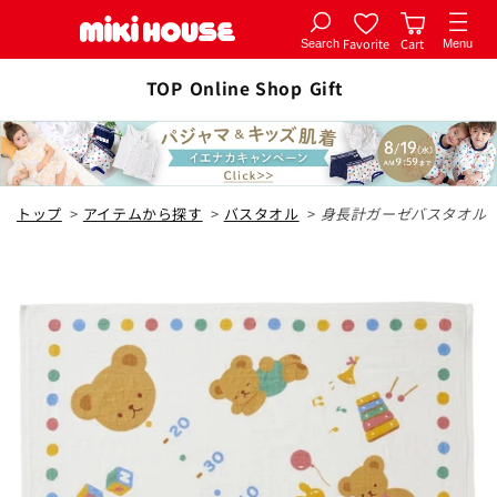
Favorite
Cart
Search
Menu
コンテ
カートに追加
ンツに
TOP
Online Shop
Gift
全1色
進む
白
トップ
>
アイテムから探す
>
バスタオル
>
身長計ガーゼバスタオル
¥5,500
カートに追加
在庫 あり
閉じる