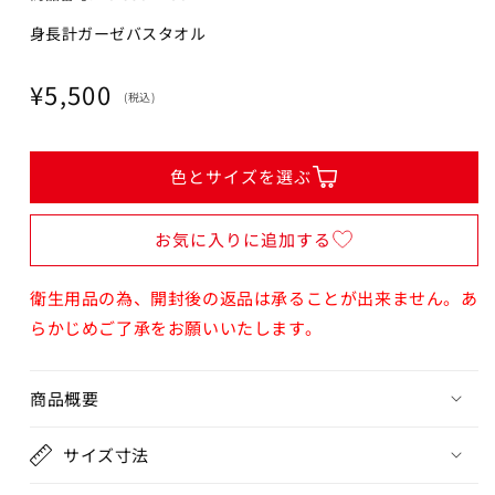
身長計ガーゼバスタオル
通
¥5,500
(税込)
常
価
格
色とサイズを選ぶ
お気に入りに追加する
衛生用品の為、開封後の返品は承ることが出来ません。あ
らかじめご了承をお願いいたします。
商品概要
サイズ寸法