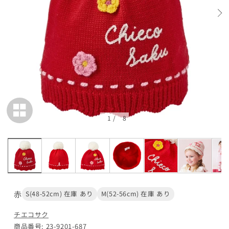
アイボリー
S(48-52cm)
カートに追加
¥19,800
残り4点
M(52-56cm)
カートに追加
¥19,800
在庫 あり
1
/
8
閉じる
赤
S(48-52cm) 在庫 あり
M(52-56cm) 在庫 あり
チエコサク
商品番号: 23-9201-687