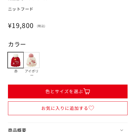
ニットフード
通
¥19,800
(税込)
常
価
カラー
格
赤
アイボリ
ー
色とサイズを選ぶ
お気に入りに追加する
商品概要