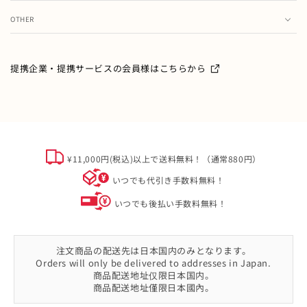
ランキング
注文履歴
OTHER
特集・フェア情報
お問い合わせ
会員情報の変更
ミキハウス製品のお修理・お取り扱い方法・お手入れについ
て
ご利用ガイド
メールマガジン
提携企業・提携サービスの会員様はこちらから
よくあるご質問
ミキハウスクラブについて
特定商取引
オフィシャルサイト会員規約
個人情報について
¥11,000円(税込)以上で送料無料！（通常880円）
ソーシャルメディアポリシー
いつでも代引き手数料無料！
会社概要
いつでも後払い手数料無料！
注文商品の配送先は日本国内のみとなります。
Orders will only be delivered to addresses in Japan.
商品配送地址仅限日本国内。
商品配送地址僅限日本國內。