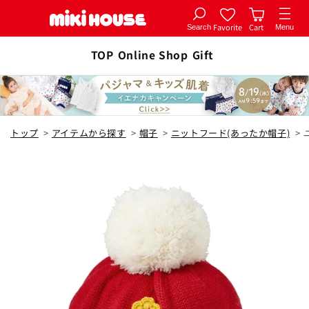
Favorite
Cart
Search
Menu
コンテ
カートに追加
ンツに
TOP
Online Shop
Gift
全2色
進む
赤
トップ
>
アイテムから探す
>
帽子
>
ニットフード(あったか帽子)
>
S(48-52cm)
カートに追加
¥19,800
在庫 あり
M(52-56cm)
カートに追加
¥19,800
在庫 あり