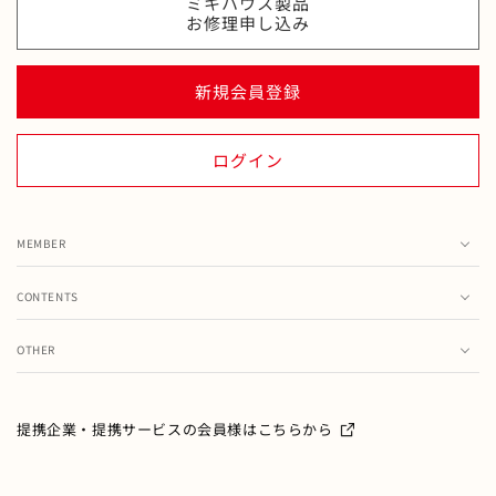
ミキハウス製品
お修理申し込み
新規会員登録
ログイン
MEMBER
カート
CONTENTS
お気に入り
ランキング
注文履歴
OTHER
特集・フェア情報
お問い合わせ
会員情報の変更
ミキハウス製品のお修理・お取り扱い方法・お手入れについ
て
ご利用ガイド
メールマガジン
提携企業・提携サービスの会員様はこちらから
よくあるご質問
ミキハウスクラブについて
特定商取引