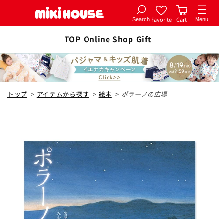
Favorite
Cart
Search
Menu
コンテ
カートに追加
ンツに
TOP
Online Shop
Gift
全1色
進む
色なし
トップ
>
アイテムから探す
>
絵本
>
ポラーノの広場
¥2,200
カートに追加
在庫 あり
閉じる