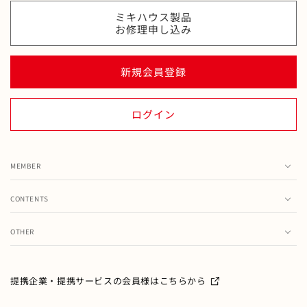
ミキハウス製品
お修理申し込み
新規会員登録
ログイン
MEMBER
カート
CONTENTS
お気に入り
ランキング
注文履歴
OTHER
特集・フェア情報
お問い合わせ
会員情報の変更
ミキハウス製品のお修理・お取り扱い方法・お手入れについ
て
ご利用ガイド
メールマガジン
提携企業・提携サービスの会員様はこちらから
よくあるご質問
ミキハウスクラブについて