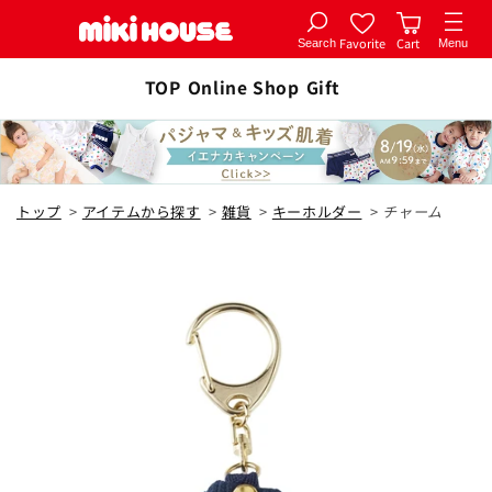
Favorite
Cart
Search
Menu
コンテ
カートに追加
ンツに
TOP
Online Shop
Gift
全3色
進む
赤×紺
トップ
>
アイテムから探す
>
雑貨
>
キーホルダー
>
チャーム
¥6,050
カートに追加
在庫 あり
赤×グリーン
¥6,050
カートに追加
在庫 あり