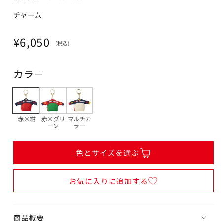
チャーム
通
¥6,050
(税込)
常
価
カラー
格
赤×紺
赤×グリ
マルチカ
ーン
ラー
色とサイズを選ぶ
お気に入りに追加する
商品概要