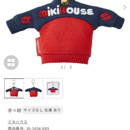
マルチカラー
¥6,050
カートに追加
在庫 あり
閉じる
1
/
3
赤×紺
サイズなし 在庫 あり
ミキハウス
商品番号: 16-1654-685