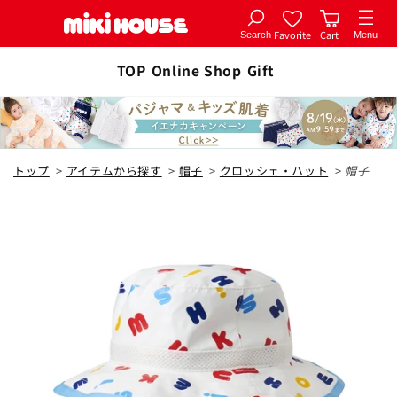
Favorite
Cart
Search
Menu
コンテ
カートに追加
ンツに
TOP
Online Shop
Gift
全1色
進む
マルチカラー
トップ
>
アイテムから探す
>
帽子
>
クロッシェ・ハット
>
帽子
48cm
カートに追加
¥16,500
在庫 あり
50cm
カートに追加
¥16,500
在庫 あり
52cm
カートに追加
¥16,500