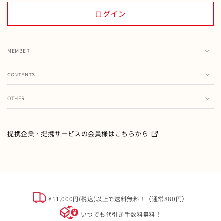
ログイン
MEMBER
カート
CONTENTS
お気に入り
ランキング
注文履歴
OTHER
特集・フェア情報
お問い合わせ
会員情報の変更
ミキハウス製品のお修理・お取り扱い方法・お手入れについ
て
ご利用ガイド
メールマガジン
提携企業・提携サービスの会員様はこちらから
よくあるご質問
ミキハウスクラブについて
特定商取引
オフィシャルサイト会員規約
個人情報について
¥11,000円(税込)以上で送料無料！（通常880円）
ソーシャルメディアポリシー
いつでも代引き手数料無料！