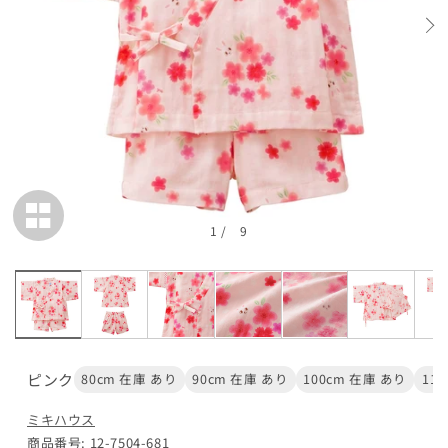
在庫 あり
110cm
カートに追加
¥16,500
在庫 あり
閉じる
1
/
9
ピンク
80cm 在庫 あり
90cm 在庫 あり
100cm 在庫 あり
11
ミキハウス
商品番号: 12-7504-681