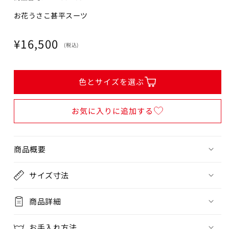
お花うさこ甚平スーツ
通
¥16,500
(税込)
常
価
格
色とサイズを選ぶ
お気に入りに追加する
商品概要
サイズ寸法
商品詳細
お手入れ方法