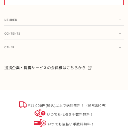
MEMBER
カート
CONTENTS
お気に入り
ランキング
注文履歴
OTHER
特集・フェア情報
お問い合わせ
会員情報の変更
ミキハウス製品のお修理・お取り扱い方法・お手入れについ
て
ご利用ガイド
メールマガジン
提携企業・提携サービスの会員様はこちらから
よくあるご質問
ミキハウスクラブについて
特定商取引
オフィシャルサイト会員規約
個人情報について
¥11,000円(税込)以上で送料無料！（通常880円）
ソーシャルメディアポリシー
いつでも代引き手数料無料！
会社概要
いつでも後払い手数料無料！