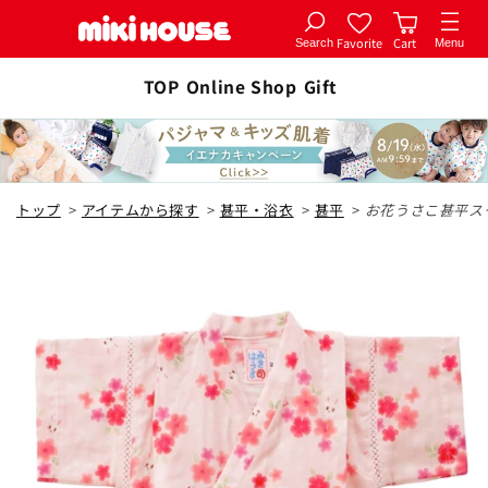
Favorite
Cart
Search
Menu
コンテ
カートに追加
ンツに
TOP
Online Shop
Gift
全1色
進む
ピンク
トップ
>
アイテムから探す
>
甚平・浴衣
>
甚平
>
お花うさこ甚平ス
80cm
カートに追加
¥16,500
在庫 あり
90cm
カートに追加
¥16,500
在庫 あり
100cm
カートに追加
¥16,500