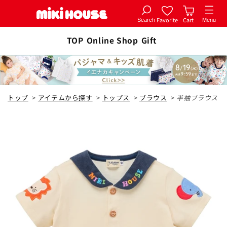
Favorite
Cart
Search
Menu
コンテ
カートに追加
ンツに
TOP
Online Shop
Gift
全1色
進む
アイボリー
トップ
>
アイテムから探す
>
トップス
>
ブラウス
>
半袖ブラウス
70cm
カートに追加
¥24,200
在庫 あり
80cm
カートに追加
¥24,200
在庫 あり
90cm
カートに追加
¥24,200