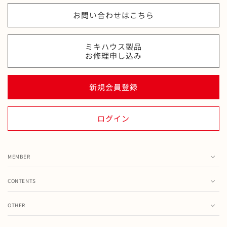
お問い合わせはこちら
ミキハウス製品
お修理申し込み
新規会員登録
ログイン
MEMBER
カート
CONTENTS
お気に入り
ランキング
注文履歴
OTHER
特集・フェア情報
お問い合わせ
会員情報の変更