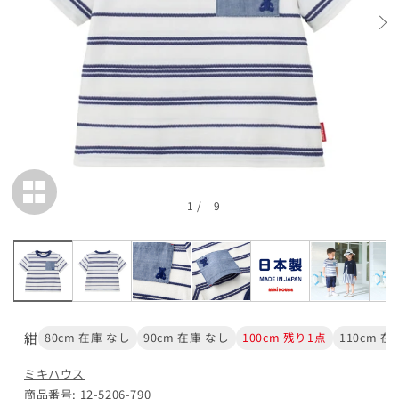
残り1点
110cm
¥16,500
入荷通知
在庫 なし
120cm
¥16,500
入荷通知
在庫 なし
1
/
9
130cm
¥16,500
入荷通知
在庫 なし
140cm
紺
80cm 在庫 なし
90cm 在庫 なし
100cm 残り1点
110cm 在
¥16,500
入荷通知
在庫 なし
ミキハウス
商品番号: 12-5206-790