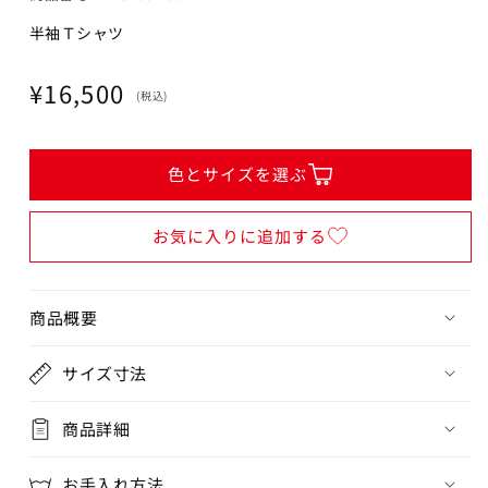
半袖Ｔシャツ
閉じる
通
¥16,500
(税込)
常
価
格
色とサイズを選ぶ
お気に入りに追加する
商品概要
サイズ寸法
商品詳細
お手入れ方法