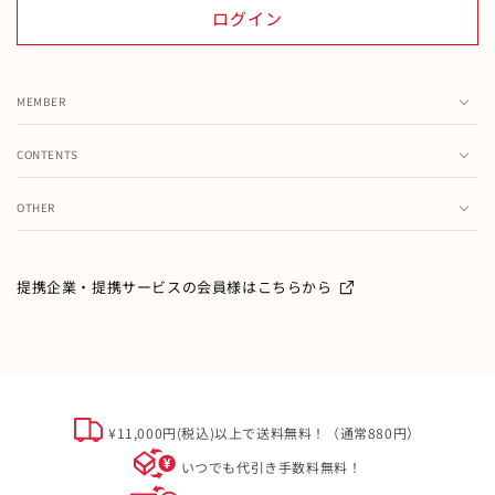
ログイン
MEMBER
カート
CONTENTS
お気に入り
ランキング
注文履歴
OTHER
特集・フェア情報
お問い合わせ
会員情報の変更
ミキハウス製品のお修理・お取り扱い方法・お手入れについ
て
ご利用ガイド
メールマガジン
提携企業・提携サービスの会員様はこちらから
よくあるご質問
ミキハウスクラブについて
特定商取引
オフィシャルサイト会員規約
個人情報について
¥11,000円(税込)以上で送料無料！（通常880円）
ソーシャルメディアポリシー
いつでも代引き手数料無料！