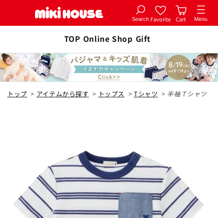
Favorite
Cart
Search
Menu
コンテ
カートに追加
ンツに
TOP
Online Shop
Gift
全1色
進む
紺
トップ
>
アイテムから探す
>
トップス
>
Tシャツ
>
半袖Ｔシャツ
80cm
¥16,500
入荷通知
在庫 なし
90cm
¥16,500
入荷通知
在庫 なし
100cm
カートに追加
¥16,500