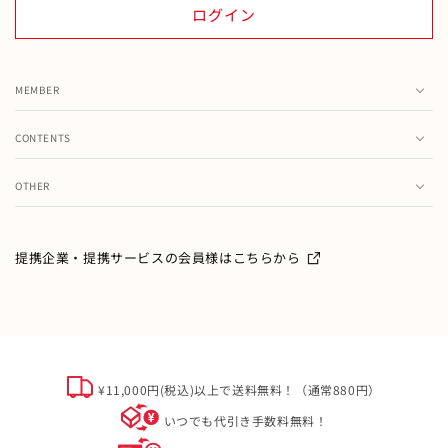
ログイン
MEMBER
カート
CONTENTS
お気に入り
ランキング
注文履歴
OTHER
特集・フェア情報
お問い合わせ
会員情報の変更
ミキハウス製品のお修理・お取り扱い方法・お手入れについ
て
ご利用ガイド
メールマガジン
提携企業・提携サービスの会員様はこちらから
よくあるご質問
ミキハウスクラブについて
特定商取引
オフィシャルサイト会員規約
個人情報について
¥11,000円(税込)以上で送料無料！（通常880円）
ソーシャルメディアポリシー
いつでも代引き手数料無料！
会社概要