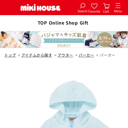
Favorite
Cart
Search
Menu
コンテ
カートに追加
ンツに
TOP
Online Shop
Gift
全1色
進む
ブルー
トップ
>
アイテムから探す
>
アウター
>
パーカー
>
パーカー
80cm
カートに追加
¥39,600
残り5点
90cm
カートに追加
¥39,600
残り4点
100cm
カートに追加
¥39,600