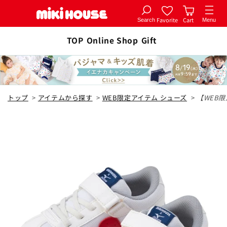
Favorite
Cart
Search
Menu
コンテ
カートに追加
ンツに
TOP
Online Shop
Gift
全6色
進む
白
トップ
>
アイテムから探す
>
WEB限定アイテム シューズ
>
【WEB限
16cm
カートに追加
¥9,790
在庫 あり
16.5cm
カートに追加
¥9,790
在庫 あり
17cm
カートに追加
¥9,790