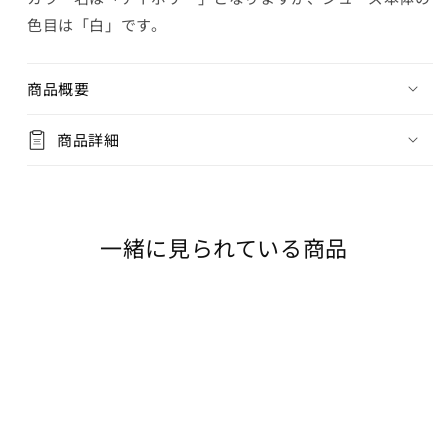
赤
色目は「白」です。
16cm
商品概要
カートに追加
¥9,790
在庫 あり
商品詳細
16.5cm
カートに追加
¥9,790
在庫 あり
一緒に見られている商品
17cm
カートに追加
¥9,790
在庫 あり
17.5cm
カートに追加
¥9,790
在庫 あり