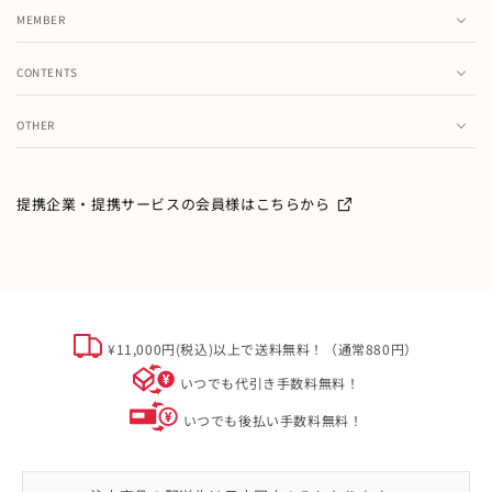
21cm
MEMBER
SOLD OUT
¥9,790
カート
在庫 なし
CONTENTS
お気に入り
ランキング
注文履歴
OTHER
特集・フェア情報
お問い合わせ
会員情報の変更
グレー
ミキハウス製品のお修理・お取り扱い方法・お手入れについ
て
ご利用ガイド
メールマガジン
提携企業・提携サービスの会員様はこちらから
よくあるご質問
ミキハウスクラブについて
16cm
カートに追加
¥9,790
特定商取引
在庫 あり
オフィシャルサイト会員規約
個人情報について
16.5cm
¥11,000円(税込)以上で送料無料！（通常880円）
カートに追加
¥9,790
ソーシャルメディアポリシー
いつでも代引き手数料無料！
在庫 あり
会社概要
いつでも後払い手数料無料！
17cm
カートに追加
¥9,790