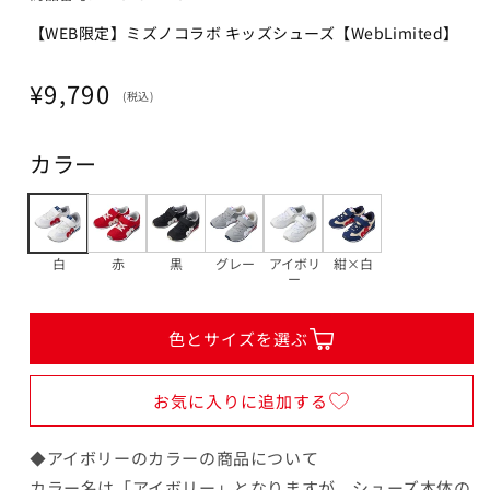
19.5cm
【WEB限定】ミズノコラボ キッズシューズ【WebLimited】
カートに追加
¥9,790
在庫 あり
通
¥9,790
(税込)
常
20cm
価
カートに追加
¥9,790
カラー
格
在庫 あり
20.5cm
カートに追加
¥9,790
白
赤
黒
グレー
アイボリ
紺×白
ー
在庫 あり
色とサイズを選ぶ
21cm
SOLD OUT
¥9,790
在庫 なし
お気に入りに追加する
◆アイボリーのカラーの商品について
カラー名は「アイボリー」となりますが、シューズ本体の