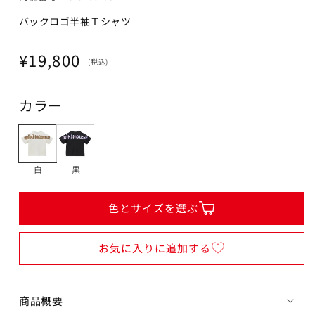
80cm
バックロゴ半袖Ｔシャツ
カートに追加
¥19,800
在庫 あり
通
¥19,800
(税込)
常
90cm
価
カートに追加
¥19,800
カラー
格
在庫 あり
100cm
カートに追加
白
黒
¥19,800
在庫 あり
色とサイズを選ぶ
110cm
カートに追加
¥19,800
お気に入りに追加する
在庫 あり
120cm
商品概要
カートに追加
¥19,800