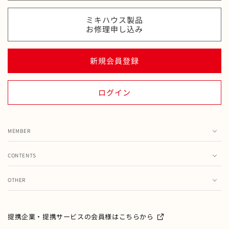
ミキハウス製品
お修理申し込み
新規会員登録
ログイン
MEMBER
カート
CONTENTS
お気に入り
ランキング
注文履歴
OTHER
特集・フェア情報
お問い合わせ
会員情報の変更
ミキハウス製品のお修理・お取り扱い方法・お手入れについ
て
ご利用ガイド
メールマガジン
提携企業・提携サービスの会員様はこちらから
よくあるご質問