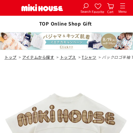
Favorite
Cart
Search
Menu
コンテ
カートに追加
ンツに
TOP
Online Shop
Gift
全2色
進む
白
トップ
>
アイテムから探す
>
トップス
>
Tシャツ
>
バックロゴ半袖
80cm
カートに追加
¥19,800
在庫 あり
90cm
カートに追加
¥19,800
在庫 あり
100cm
カートに追加
¥19,800