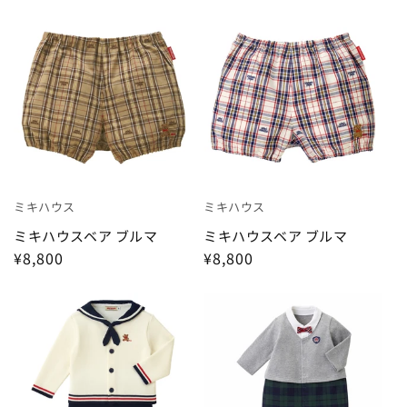
16
16
16
7
3
4
7
2
5
5
ウェア
3
1
50cm
2
60cm
2
4
キッズウエア
8
70cm
13
80cm
14
ベビーウエア
90cm
11
100cm
1
ベビー小物
110cm
1
インナーウエア・パジャマ
ミキハウス
ミキハウス
ミキハウスベア ブルマ
ミキハウスベア ブルマ
シューズ・ソックス
¥8,800
¥8,800
バッグ・リュック
帽子・ファッション小物
ランチグッズ・食器
レイングッズ