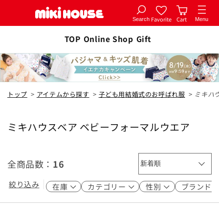
Favorite
Cart
Search
Menu
コンテ
ンツに
TOP
Online Shop
Gift
進む
トップ
>
アイテムから探す
>
子ども用結婚式のお呼ばれ服
>
ミキハ
ミキハウスベア ベビーフォーマルウエア
コ
レ
ク
全商品数：
16
シ
ョ
絞り込み
在庫
カテゴリー
性別
ブランド
ン
: