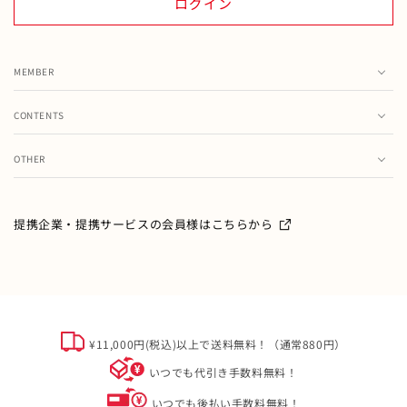
ログイン
MEMBER
カート
CONTENTS
お気に入り
ランキング
注文履歴
OTHER
特集・フェア情報
お問い合わせ
会員情報の変更
ミキハウス製品のお修理・お取り扱い方法・お手入れについ
て
ご利用ガイド
メールマガジン
提携企業・提携サービスの会員様はこちらから
よくあるご質問
ミキハウスクラブについて
特定商取引
オフィシャルサイト会員規約
個人情報について
¥11,000円(税込)以上で送料無料！（通常880円）
ソーシャルメディアポリシー
いつでも代引き手数料無料！
会社概要
いつでも後払い手数料無料！