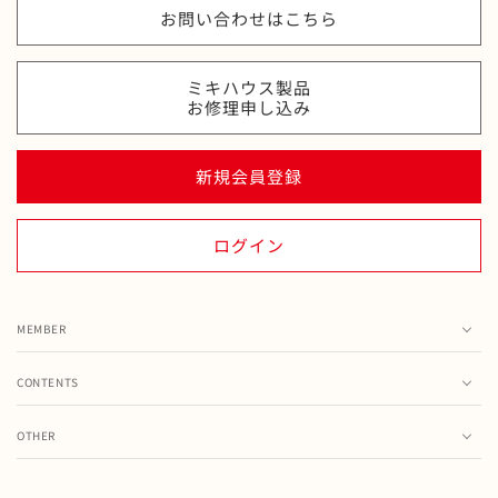
お問い合わせはこちら
ミキハウス製品
お修理申し込み
新規会員登録
ログイン
MEMBER
カート
CONTENTS
お気に入り
ランキング
注文履歴
OTHER
特集・フェア情報
お問い合わせ
会員情報の変更
ミキハウス製品のお修理・お取り扱い方法・お手入れについ