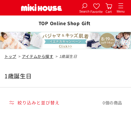
Favorite
Cart
Search
Menu
コンテ
ンツに
TOP
Online Shop
Gift
進む
トップ
>
アイテムから探す
>
1歳誕生日
1歳誕生日
コ
レ
ク
シ
絞り込みと並び替え
0個の商品
ョ
ン
: