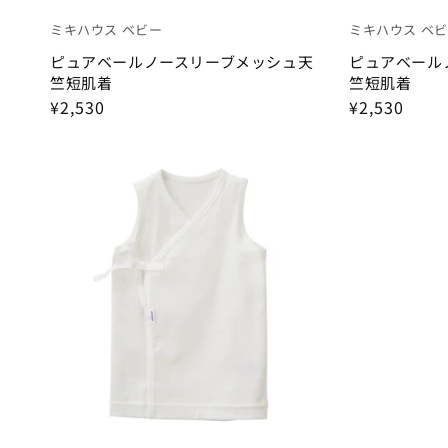
バッグ・リュック
ミキハウス ベビー
ミキハウス ベ
ピュアベールノースリーブメッシュ天
ピュアベール
帽子・ファッション小物
竺短肌着
竺短肌着
ランチグッズ・食器
¥2,530
¥2,530
レイングッズ
雑貨
甚平・水着
フォーマル・お受験
大人用のすべて
おもちゃ・絵本
家具