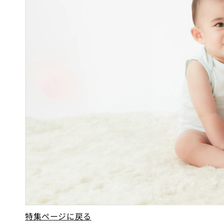
:
ランチグッズ・食器
レイングッズ
雑貨
甚平・水着
フォーマル・お受験
大人用のすべて
おもちゃ・絵本
家具
WEB限定アイテム
ギフトセット
特集ページに戻る