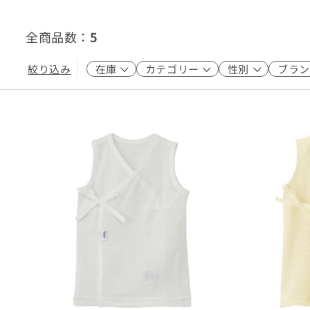
全商品数：
5
絞り込み
在庫
カテゴリー
性別
ブラン
5
5
5
2
5
5
ウェア
1
50cm
5
60cm
キッズウエア
70cm
5
ベビーウエア
ベビー小物
インナーウエア・パジャマ
シューズ・ソックス