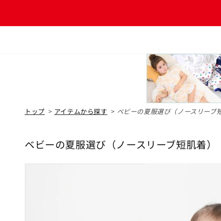
コンテ
ンツに
進む
5
5
5
2
5
5
ウェア
1
50cm
5
60cm
キッズウエア
70cm
5
ベビーウエア
トップ
>
アイテムから探す
>
ベビーの夏服選び（ノースリーブ
ベビー小物
ベビーの夏服選び（ノースリーブ短肌着）
コ
インナーウエア・パジャマ
レ
シューズ・ソックス
ク
シ
バッグ・リュック
ョ
ン
帽子・ファッション小物