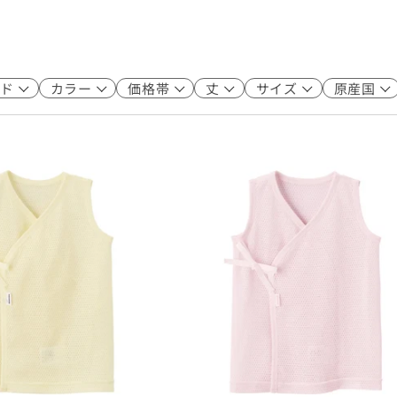
ド
カラー
価格帯
丈
サイズ
原産国
5
1
1
5