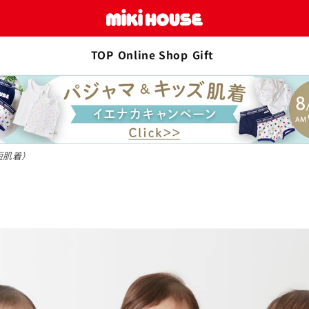
TOP
Online Shop
Gift
5
1
1
5
短肌着）