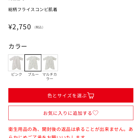
60cm
総柄フライスコンビ肌着
カートに追加
¥2,750
残り2点
通
¥2,750
(税込)
常
価
カラー
格
閉じる
ピンク
ブルー
マルチカ
ラー
色とサイズを選ぶ
お気に入りに追加する
衛生用品の為、開封後の返品は承ることが出来ません。あ
らかじめご了承をお願いいたします。