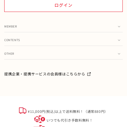
ログイン
MEMBER
カート
CONTENTS
お気に入り
ランキング
注文履歴
OTHER
特集・フェア情報
お問い合わせ
会員情報の変更
ミキハウス製品のお修理・お取り扱い方法・お手入れについ
て
ご利用ガイド
メールマガジン
提携企業・提携サービスの会員様はこちらから
よくあるご質問
ミキハウスクラブについて
特定商取引
オフィシャルサイト会員規約
個人情報について
¥11,000円(税込)以上で送料無料！（通常880円）
ソーシャルメディアポリシー
いつでも代引き手数料無料！