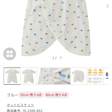
ピンク
50cm
カートに追加
¥2,750
残り3点
60cm
¥2,750
入荷通知
在庫 なし
1
/
7
マルチカラー
50cm
ブルー
50cm 残り4点
60cm 残り4点
カートに追加
¥2,750
ホットビスケッツ
在庫 あり
商品番号: 70-2309-492