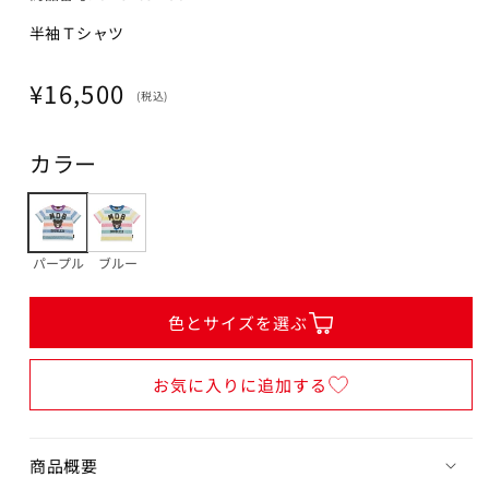
150cm
半袖Ｔシャツ
カートに追加
¥16,500
在庫 あり
通
¥16,500
(税込)
常
価
カラー
格
ブルー
80cm
カートに追加
パープル
ブルー
¥16,500
在庫 あり
色とサイズを選ぶ
90cm
カートに追加
¥16,500
お気に入りに追加する
在庫 あり
100cm
商品概要
カートに追加
¥16,500