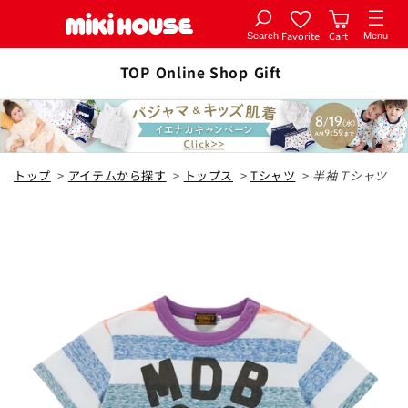
Favorite
Cart
Search
Menu
コンテ
カートに追加
ンツに
TOP
Online Shop
Gift
全2色
進む
パープル
トップ
>
アイテムから探す
>
トップス
>
Tシャツ
>
半袖Ｔシャツ
80cm
カートに追加
¥16,500
在庫 あり
90cm
カートに追加
¥16,500
在庫 あり
100cm
カートに追加
¥16,500