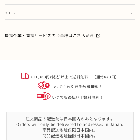
お気に入り
ランキング
注文履歴
OTHER
特集・フェア情報
お問い合わせ
会員情報の変更
ミキハウス製品のお修理・お取り扱い方法・お手入れについ
て
ご利用ガイド
メールマガジン
提携企業・提携サービスの会員様はこちらから
よくあるご質問
ミキハウスクラブについて
特定商取引
オフィシャルサイト会員規約
個人情報について
¥11,000円(税込)以上で送料無料！（通常880円）
ソーシャルメディアポリシー
いつでも代引き手数料無料！
会社概要
いつでも後払い手数料無料！
注文商品の配送先は日本国内のみとなります。
Orders will only be delivered to addresses in Japan.
商品配送地址仅限日本国内。
商品配送地址僅限日本國內。