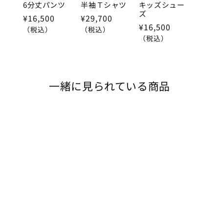
6分丈パンツ
半袖Ｔシャツ
キッズシュー
150cm
ズ
¥16,500
¥29,700
カートに追加
¥16,500
¥16,500
（税込）
（税込）
在庫 あり
（税込）
閉じる
一緒に見られている商品