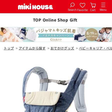
Favorite
Cart
Search
Menu
コンテ
カートに追加
ンツに
TOP
Online Shop
Gift
全2色
進む
インディゴブルー
トップ
>
アイテムから探す
>
おでかけグッズ
>
ベビーキャリア・ベ
¥41,800
在庫 なし
入荷通知
チャコールグレー
¥41,800
カートに追加
在庫 あり