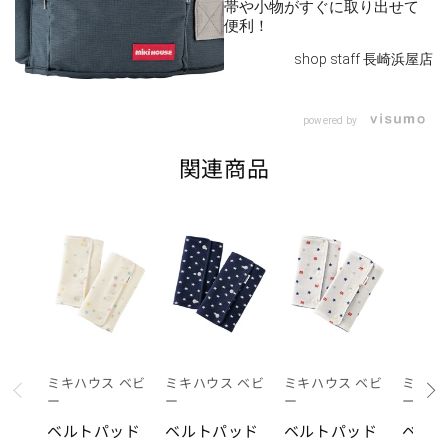
帯や小物がすぐに取り出せて
便利！
shop staff 長崎浜屋店
powered by
関連商品
ミキハウス ベビ
ミキハウス ベビ
ミキハウス ベビ
ミキハ
prev
ー
ー
ー
ー
ベルトパッド
ベルトパッド
ベルトパッド
ベル