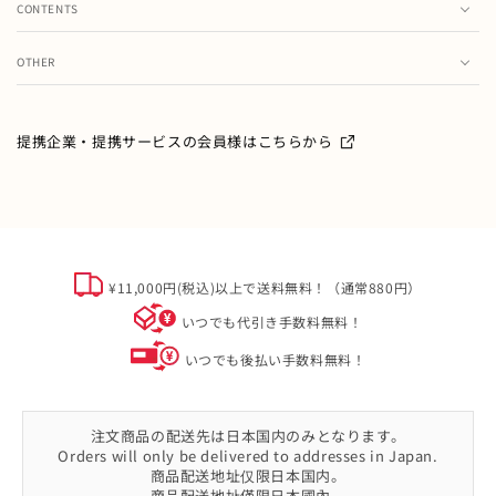
CONTENTS
お気に入り
ランキング
注文履歴
OTHER
特集・フェア情報
お問い合わせ
会員情報の変更
ミキハウス製品のお修理・お取り扱い方法・お手入れについ
て
ご利用ガイド
メールマガジン
提携企業・提携サービスの会員様はこちらから
よくあるご質問
ミキハウスクラブについて
特定商取引
オフィシャルサイト会員規約
個人情報について
¥11,000円(税込)以上で送料無料！（通常880円）
ソーシャルメディアポリシー
いつでも代引き手数料無料！
会社概要
いつでも後払い手数料無料！
注文商品の配送先は日本国内のみとなります。
Orders will only be delivered to addresses in Japan.
商品配送地址仅限日本国内。
商品配送地址僅限日本國內。