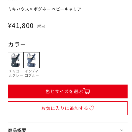
ミキハウス×ポグネー ベビーキャリア
通
¥41,800
(税込)
常
価
カラー
格
チャコー
インディ
ルグレー
ゴブルー
色とサイズを選ぶ
お気に入りに追加する
商品概要