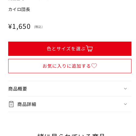
カイロ団長
通
¥1,650
(税込)
常
価
格
色とサイズを選ぶ
お気に入りに追加する
商品概要
商品詳細