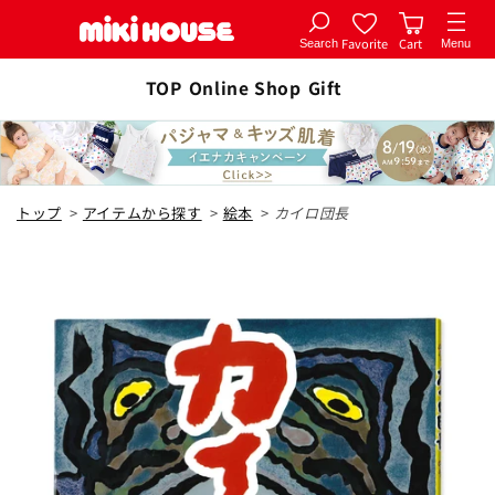
Favorite
Cart
Search
Menu
コンテ
カートに追加
ンツに
TOP
Online Shop
Gift
全1色
進む
色なし
トップ
>
アイテムから探す
>
絵本
>
カイロ団長
¥1,650
カートに追加
在庫 あり
閉じる