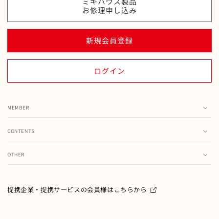
ミキハウス製品
お修理申し込み
新規会員登録
ログイン
MEMBER
カート
CONTENTS
お気に入り
ランキング
注文履歴
OTHER
特集・フェア情報
お問い合わせ
会員情報の変更
ミキハウス製品のお修理・お取り扱い方法・お手入れについ
て
ご利用ガイド
メールマガジン
提携企業・提携サービスの会員様はこちらから
よくあるご質問
ミキハウスクラブについて
特定商取引