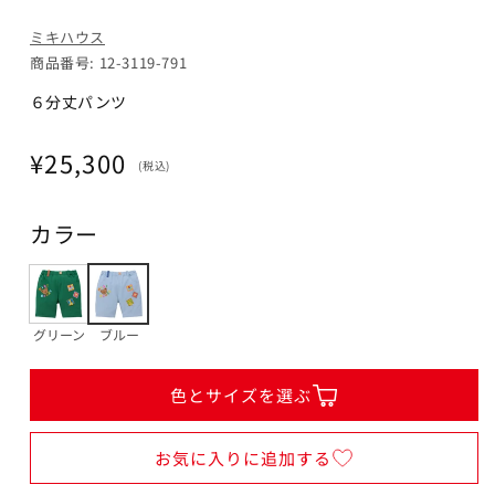
90cm
ミキハウス
カートに追加
¥25,300
商品番号: 12-3119-791
在庫 あり
６分丈パンツ
100cm
通
¥25,300
カートに追加
¥25,300
(税込)
常
在庫 あり
価
カラー
格
110cm
カートに追加
¥25,300
在庫 あり
グリーン
ブルー
120cm
カートに追加
¥25,300
色とサイズを選ぶ
在庫 あり
お気に入りに追加する
閉じる