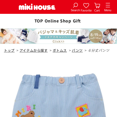
Favorite
Cart
Search
Menu
コンテ
カートに追加
ンツに
TOP
Online Shop
Gift
全2色
進む
ブルー
トップ
>
アイテムから探す
>
ボトムス
>
パンツ
>
６分丈パンツ
80cm
カートに追加
¥25,300
在庫 あり
90cm
カートに追加
¥25,300
在庫 あり
100cm
¥25,300