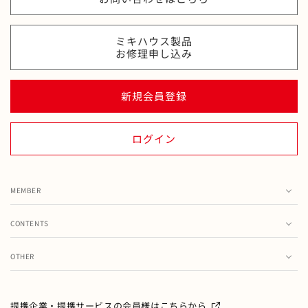
ミキハウス製品
お修理申し込み
新規会員登録
ログイン
MEMBER
カート
CONTENTS
お気に入り
ランキング
注文履歴
OTHER
特集・フェア情報
お問い合わせ
会員情報の変更
ミキハウス製品のお修理・お取り扱い方法・お手入れについ
て
ご利用ガイド
メールマガジン
提携企業・提携サービスの会員様はこちらから