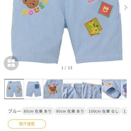
入荷通知
在庫 なし
110cm
カートに追加
¥25,300
在庫 あり
120cm
カートに追加
¥25,300
在庫 あり
1
/
13
グリーン
80cm
ブルー
80cm 在庫 あり
90cm 在庫 あり
100cm 在庫 なし
11
カートに追加
¥25,300
在庫 あり
吸汗速乾