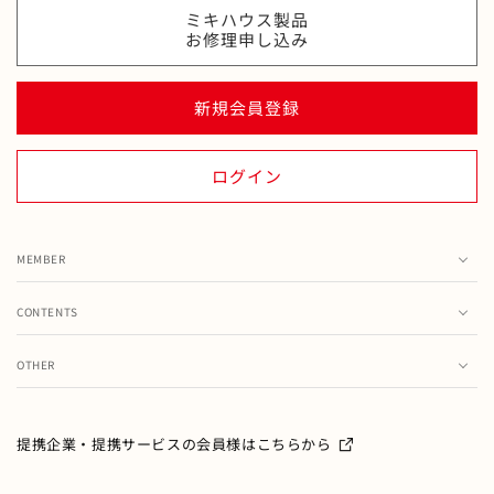
ミキハウス製品
お修理申し込み
新規会員登録
ログイン
MEMBER
カート
CONTENTS
お気に入り
ランキング
注文履歴
OTHER
特集・フェア情報
お問い合わせ
会員情報の変更
ミキハウス製品のお修理・お取り扱い方法・お手入れについ
て
ご利用ガイド
メールマガジン
提携企業・提携サービスの会員様はこちらから
よくあるご質問
ミキハウスクラブについて