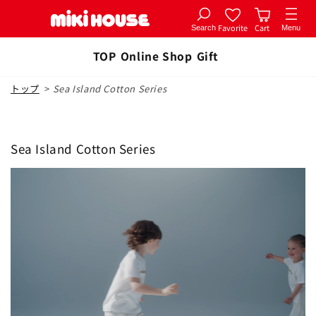
Favorite
Cart
Search
Menu
コンテ
ンツに
TOP
Online Shop
Gift
進む
トップ
>
Sea Island Cotton Series
Sea Island Cotton Series