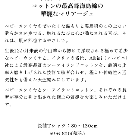
コットンの最高峰海島綿の
華麗なマリアージュ
ベビーカシミヤのぜいたくな温もりと海島綿のこの上ない
滑らかさが奏でる、
触れるたびに心が満たされる喜び。そ
れは、肌が記憶するやさしさ。
生後12か月未満の仔山羊から初めて採取される極めて希少
なベビーカシミヤと、
イタリアの名門、Albini（アルビニ）
社による最高品質のシーアイランドコットンを、
最適な比
率と磨き上げられた技術で紡ぎ合わせ、程よい伸縮性と通
気性をも備えた天竺編みにしています。
ベビーカシミヤとシーアイラントコットン、それぞれの長
所が存分に引き出された極上の質感をお楽しみいただけま
す。
長袖Tシャツ：80〜130cm
¥96,800(税込)