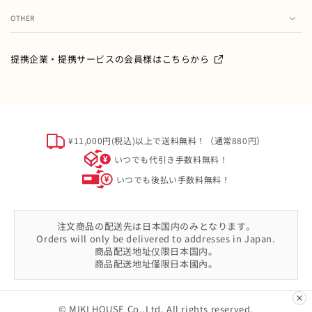
ランキング
注文履歴
OTHER
特集・フェア情報
お問い合わせ
会員情報の変更
ミキハウス製品のお修理・お取り扱い方法・お手入れについ
提携企業・提携サービスの会員様はこちらから
て
ご利用ガイド
メールマガジン
よくあるご質問
ミキハウスクラブについて
特定商取引
オフィシャルサイト会員規約
¥11,000円(税込)以上で送料無料！（通常880円）
個人情報について
いつでも代引き手数料無料！
ソーシャルメディアポリシー
いつでも後払い手数料無料！
会社概要
注文商品の配送先は日本国内のみとなります。
Orders will only be delivered to addresses in Japan.
商品配送地址仅限日本国内。
商品配送地址僅限日本國內。
© MIKI HOUSE Co.,Ltd. All rights reserved.