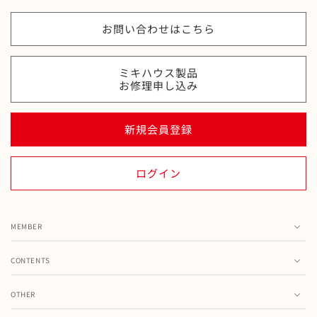
お問い合わせはこちら
ミキハウス製品
お修理申し込み
新規会員登録
ログイン
MEMBER
カート
CONTENTS
お気に入り
ランキング
注文履歴
OTHER
特集・フェア情報
お問い合わせ
会員情報の変更