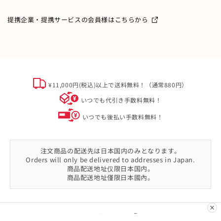
ミキハウス製品のお修理・お取り扱い方法・お手入れについ
て
ご利用ガイド
メールマガジン
提携企業・提携サービスの会員様はこちらから
よくあるご質問
ミキハウスクラブについて
特定商取引
オフィシャルサイト会員規約
個人情報について
¥11,000円(税込)以上で送料無料！（通常880円）
ソーシャルメディアポリシー
いつでも代引き手数料無料！
会社概要
いつでも後払い手数料無料！
注文商品の配送先は日本国内のみとなります。
Orders will only be delivered to addresses in Japan.
商品配送地址仅限日本国内。
商品配送地址僅限日本國內。
© MIKI HOUSE Co.,Ltd. All rights reserved.