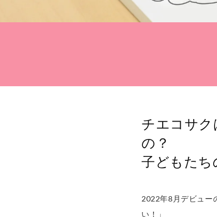
チエコサク
の？
子どもたち
2022
年
8
月デビュー
い！」