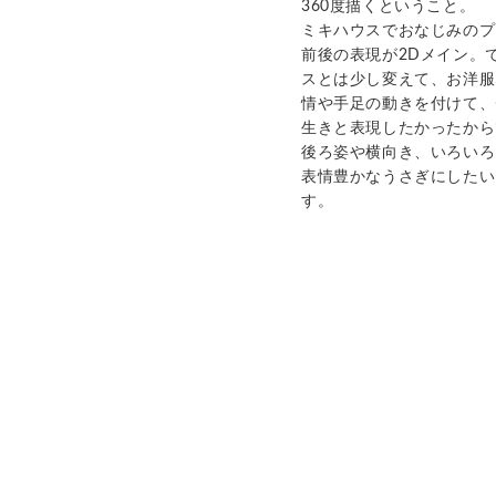
360
度描くということ。
ミキハウスでおなじみのプ
前後の表現が
2D
メイン。
スとは少し変えて、お洋服
情や手足の動きを付けて、
生きと表現したかったから
後ろ姿や横向き、いろいろ
表情豊かなうさぎにしたい
す。