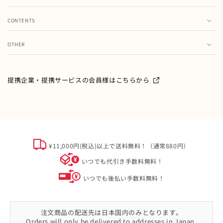
カート
CONTENTS
お気に入り
ランキング
注文履歴
OTHER
特集・フェア情報
お問い合わせ
会員情報の変更
ミキハウス製品のお修理・お取り扱い方法・お手入れについ
て
ご利用ガイド
メールマガジン
提携企業・提携サービスの会員様はこちらから
よくあるご質問
ミキハウスクラブについて
特定商取引
オフィシャルサイト会員規約
個人情報について
¥11,000円(税込)以上で送料無料！（通常880円）
ソーシャルメディアポリシー
いつでも代引き手数料無料！
会社概要
いつでも後払い手数料無料！
注文商品の配送先は日本国内のみとなります。
Orders will only be delivered to addresses in Japan.