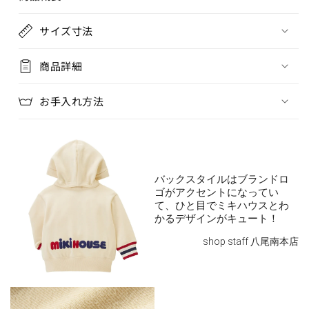
¥38,500
残り3点
サイズ寸法
90cm
商品詳細
SOLD OUT
¥38,500
在庫 なし
お手入れ方法
100cm
カートに追加
¥38,500
残り4点
バックスタイルはブランドロ
110cm
ゴがアクセントになってい
カートに追加
¥38,500
て、ひと目でミキハウスとわ
かるデザインがキュート！
在庫 あり
shop staff 八尾南本店
120cm
カートに追加
¥38,500
在庫 あり