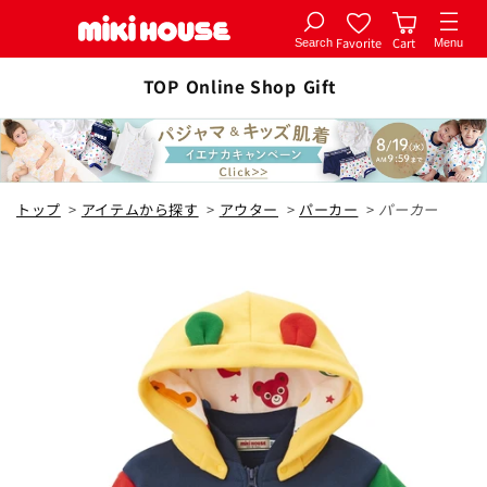
Favorite
Cart
Search
Menu
コンテ
カートに追加
ンツに
TOP
Online Shop
Gift
全4色
進む
紺
トップ
>
アイテムから探す
>
アウター
>
パーカー
>
パーカー
80cm
カートに追加
¥38,500
在庫 あり
90cm
カートに追加
¥38,500
在庫 あり
100cm
カートに追加
¥38,500