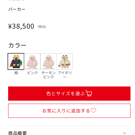
80cm
パーカー
カートに追加
¥38,500
在庫 あり
通
¥38,500
(税込)
常
90cm
価
カートに追加
¥38,500
カラー
格
在庫 あり
100cm
カートに追加
紺
ピンク
サーモン
アイボリ
¥38,500
ピンク
ー
在庫 あり
色とサイズを選ぶ
サーモンピンク
お気に入りに追加する
80cm
商品概要
カートに追加