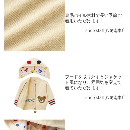
130cm
カートに追加
¥38,500
裏毛パイル素材で長い季節ご
在庫 あり
着用いただけます！
shop staff 八尾南本店
アイボリー
80cm
カートに追加
¥38,500
フードを取り外すとジャケッ
在庫 あり
ト風になり、雰囲気を変えて
着ていただけます！
90cm
shop staff 八尾南本店
カートに追加
¥38,500
在庫 あり
100cm
カートに追加