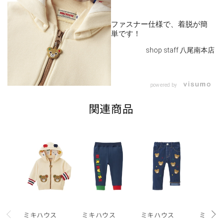
¥38,500
在庫 あり
ファスナー仕様で、着脱が簡
単です！
110cm
カートに追加
¥38,500
shop staff 八尾南本店
在庫 あり
120cm
powered by
カートに追加
¥38,500
関連商品
在庫 あり
130cm
カートに追加
¥38,500
在庫 あり
閉じる
ミキハウス
ミキハウス
ミキハウス
ミキハ
prev