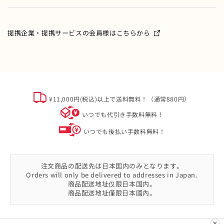
特集・フェア情報
お問い合わせ
会員情報の変更
ミキハウス製品のお修理・お取り扱い方法・お手入れについ
て
ご利用ガイド
メールマガジン
提携企業・提携サービスの会員様はこちらから
よくあるご質問
ミキハウスクラブについて
特定商取引
オフィシャルサイト会員規約
個人情報について
¥11,000円(税込)以上で送料無料！（通常880円）
ソーシャルメディアポリシー
いつでも代引き手数料無料！
会社概要
いつでも後払い手数料無料！
注文商品の配送先は日本国内のみとなります。
Orders will only be delivered to addresses in Japan.
商品配送地址仅限日本国内。
商品配送地址僅限日本國內。