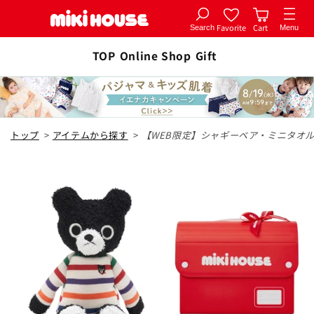
Favorite
Cart
Search
Menu
コンテ
カートに追加
ンツに
TOP
Online Shop
Gift
全1色
進む
マルチカラー
トップ
>
アイテムから探す
>
【WEB限定】シャギーベア・ミニタオル
カートに追加
¥9,350
閉じる